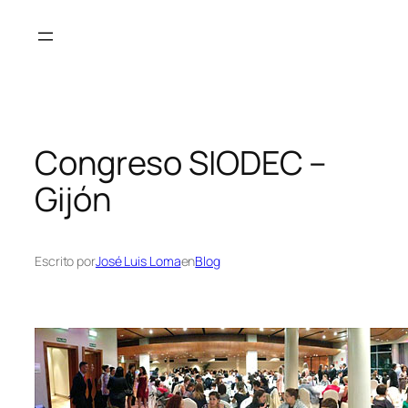
Saltar
al
contenido
Congreso SIODEC –
Gijón
Escrito por
José Luis Loma
en
Blog